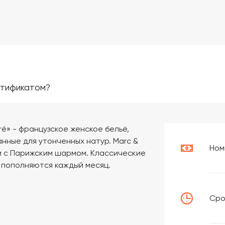
ртификатом?
é» - французское женское бельё,
нные для утонченных натур. Marc &
Ном
и с Парижским шармом. Классические
 пополняются каждый месяц.
Сро