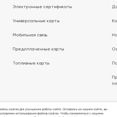
Электронные сертификаты
До
Универсальные карты
К
Мобильная связь
Н
Предоплаченные карты
О
Топливные карты
П
Пр
п
Мы в социальных сетях:
айлы cookies для улучшения работы сайта. Оставаясь на нашем сайте, вы
условиями использования файлов cookies. Чтобы ознакомиться с нашими