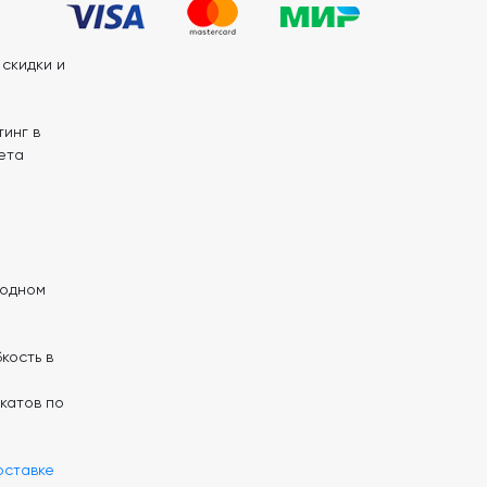
скидки и
инг в
ета
 одном
кость в
катов по
оставке