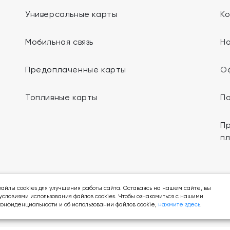
Универсальные карты
К
Мобильная связь
Н
Предоплаченные карты
О
Топливные карты
П
Пр
п
Мы в социальных сетях:
айлы cookies для улучшения работы сайта. Оставаясь на нашем сайте, вы
условиями использования файлов cookies. Чтобы ознакомиться с нашими
онфиденциальности и об использовании файлов cookie,
нажмите здесь
.