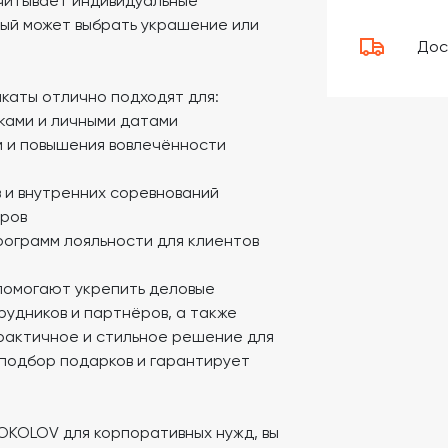
учитывает индивидуальные
дый может выбрать украшение или
Дос
аты отлично подходят для:
ками и личными датами
 и повышения вовлечённости
 и внутренних соревнований
ёров
рограмм лояльности для клиентов
омогают укрепить деловые
рудников и партнёров, а также
практичное и стильное решение для
 подбор подарков и гарантирует
KOLOV для корпоративных нужд, вы