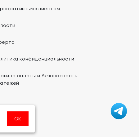
орпоративным клиентам
овости
ферта
олитика конфиденциальности
авило оплаты и безопасность
латежей
ОК