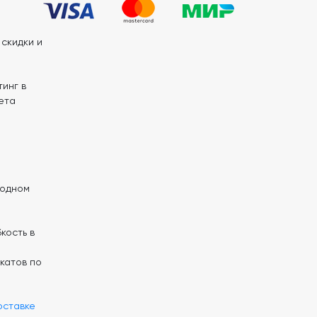
скидки и
инг в
ета
 одном
кость в
катов по
оставке