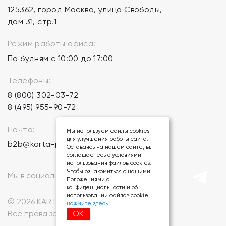
125362, город Москва, улица Свободы,
дом 31, стр.1
Режим работы офиса:
По будням с 10:00 до 17:00
Телефоны:
8 (800) 302-03-72
8 (495) 955-90-72
Почта:
Мы используем файлы cookies
для улучшения работы сайта.
b2b@karta-podarkov.ru
Оставаясь на нашем сайте, вы
соглашаетесь с условиями
использования файлов cookies.
Чтобы ознакомиться с нашими
Мы в социальных сетях:
Положениями о
конфиденциальности и об
использовании файлов cookie,
© 2026 KARTA-PODARKOV.RU.
нажмите здесь
.
ОК
Все права защищены.